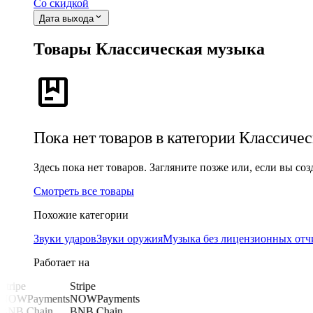
Со скидкой
expand_more
Дата выхода
Товары Классическая музыка
package
Пока нет товаров в категории Классиче
Здесь пока нет товаров. Загляните позже или, если вы со
Смотреть все товары
Похожие категории
Звуки ударов
Звуки оружия
Музыка без лицензионных отч
Работает на
Stripe
Stripe
NOWPayments
NOWPayments
BNB Chain
BNB Chain