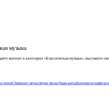
ская музыка
здаёте контент в категории «Классическая музыка», выставите св
ислений
Эмбиент-звуки
Звуки фоли
Драм-киты
Кинематографичес