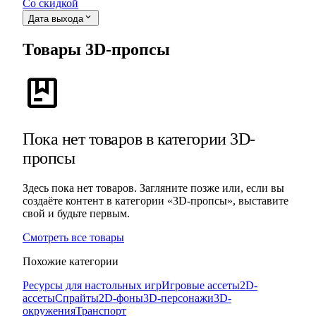
Со скидкой
expand_more
Дата выхода
Товары 3D-пропсы
package
Пока нет товаров в категории 3D-
пропсы
Здесь пока нет товаров. Загляните позже или, если вы
создаёте контент в категории «3D-пропсы», выставите
свой и будьте первым.
Смотреть все товары
Похожие категории
Ресурсы для настольных игр
Игровые ассеты
2D-
ассеты
Спрайты
2D-фоны
3D-персонажи
3D-
окружения
Транспорт