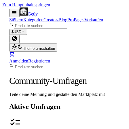
Zum Hauptinhalt springen
menu
Getly
Stöbern
Kategorien
Creator-Blog
Pro
Pages
Verkaufen
search
expand_more
$
USD
globe
light_mode
dark_mode
Theme umschalten
shopping_cart
Anmelden
Registrieren
search
Community-Umfragen
Teile deine Meinung und gestalte den Marktplatz mit
Aktive Umfragen
checklist