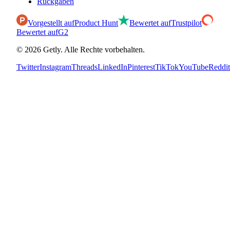
Rückgaben
Vorgestellt auf
Product Hunt
Bewertet auf
Trustpilot
Bewertet auf
G2
©
2026
Getly.
Alle Rechte vorbehalten.
Twitter
Instagram
Threads
LinkedIn
Pinterest
TikTok
YouTube
Reddit