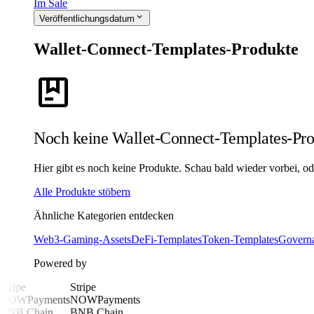
Im Sale
expand_more
Veröffentlichungsdatum
Wallet-Connect-Templates-Produkte
package
Noch keine Wallet-Connect-Templates-Pr
Hier gibt es noch keine Produkte. Schau bald wieder vorbei, ode
Alle Produkte stöbern
Ähnliche Kategorien entdecken
Web3-Gaming-Assets
DeFi-Templates
Token-Templates
Govern
Powered by
Stripe
Stripe
NOWPayments
NOWPayments
BNB Chain
BNB Chain