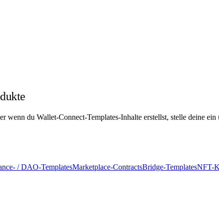
odukte
r wenn du Wallet-Connect-Templates-Inhalte erstellst, stelle deine ein 
ance- / DAO-Templates
Marketplace-Contracts
Bridge-Templates
NFT-K