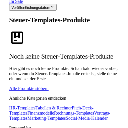
Im Sale
expand_more
Veröffentlichungsdatum
Steuer-Templates-Produkte
package
Noch keine Steuer-Templates-Produkte
Hier gibt es noch keine Produkte. Schau bald wieder vorbei,
oder wenn du Steuer-Templates-Inhalte erstellst, stelle deine
ein und sei der Erste.
Alle Produkte stöbern
Ähnliche Kategorien entdecken
HR-Templates
Tabellen & Rechner
Pitch-Deck-
Templates
Finanzmodelle
Rechnungs-Templates
Vertrags-
Templates
Marketing-Templates
Social-Media-Kalender
Powered by