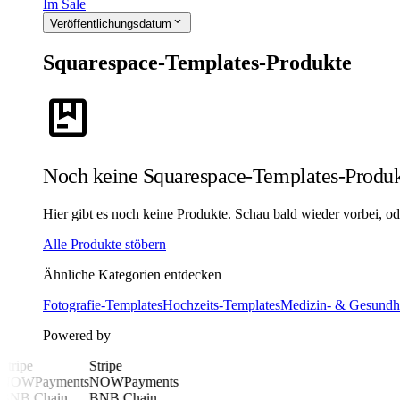
Im Sale
expand_more
Veröffentlichungsdatum
Squarespace-Templates-Produkte
package
Noch keine Squarespace-Templates-Produ
Hier gibt es noch keine Produkte. Schau bald wieder vorbei, ode
Alle Produkte stöbern
Ähnliche Kategorien entdecken
Fotografie-Templates
Hochzeits-Templates
Medizin- & Gesundhe
Powered by
Stripe
Stripe
NOWPayments
NOWPayments
BNB Chain
BNB Chain