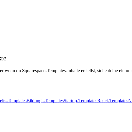
kte
r wenn du Squarespace-Templates-Inhalte erstellst, stelle deine ein und
its-Templates
Bildungs-Templates
Startup-Templates
React-Templates
N