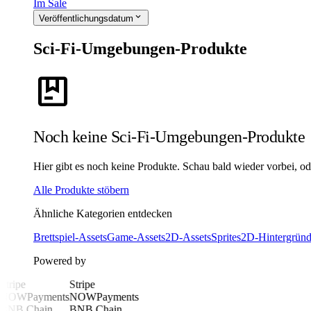
Im Sale
expand_more
Veröffentlichungsdatum
Sci-Fi-Umgebungen-Produkte
package
Noch keine Sci-Fi-Umgebungen-Produkte
Hier gibt es noch keine Produkte. Schau bald wieder vorbei, ode
Alle Produkte stöbern
Ähnliche Kategorien entdecken
Brettspiel-Assets
Game-Assets
2D-Assets
Sprites
2D-Hintergrün
Powered by
Stripe
Stripe
NOWPayments
NOWPayments
BNB Chain
BNB Chain