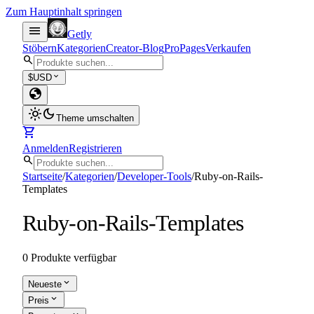
Zum Hauptinhalt springen
menu
Getly
Stöbern
Kategorien
Creator-Blog
Pro
Pages
Verkaufen
search
expand_more
$
USD
globe
light_mode
dark_mode
Theme umschalten
shopping_cart
Anmelden
Registrieren
search
Startseite
/
Kategorien
/
Developer-Tools
/
Ruby-on-Rails-
Templates
Ruby-on-Rails-Templates
0 Produkte verfügbar
expand_more
Neueste
expand_more
Preis