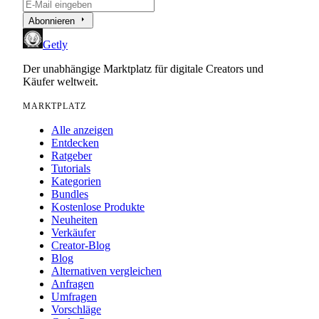
arrow_right
Abonnieren
Getly
Der unabhängige Marktplatz für digitale Creators und
Käufer weltweit.
MARKTPLATZ
Alle anzeigen
Entdecken
Ratgeber
Tutorials
Kategorien
Bundles
Kostenlose Produkte
Neuheiten
Verkäufer
Creator-Blog
Blog
Alternativen vergleichen
Anfragen
Umfragen
Vorschläge