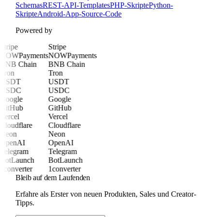
Schemas
REST-API-Templates
PHP-Skripte
Python-
Skripte
Android-App-Source-Code
Powered by
Stripe
Stripe
NOWPayments
NOWPayments
BNB Chain
BNB Chain
Tron
Tron
USDT
USDT
USDC
USDC
Google
Google
GitHub
GitHub
Vercel
Vercel
Cloudflare
Cloudflare
Neon
Neon
OpenAI
OpenAI
Telegram
Telegram
BotLaunch
BotLaunch
1converter
1converter
Bleib auf dem Laufenden
Erfahre als Erster von neuen Produkten, Sales und Creator-
Tipps.