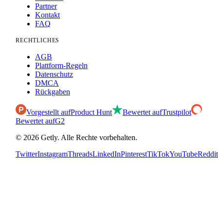
Partner
Kontakt
FAQ
RECHTLICHES
AGB
Plattform-Regeln
Datenschutz
DMCA
Rückgaben
Vorgestellt auf
Product Hunt
Bewertet auf
Trustpilot
Bewertet auf
G2
©
2026
Getly.
Alle Rechte vorbehalten.
Twitter
Instagram
Threads
LinkedIn
Pinterest
TikTok
YouTube
Reddit