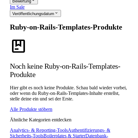
expand_more
Bewertung
Im Sale
expand_more
Veröffentlichungsdatum
Ruby-on-Rails-Templates-Produkte
package
Noch keine Ruby-on-Rails-Templates-
Produkte
Hier gibt es noch keine Produkte. Schau bald wieder vorbei,
oder wenn du Ruby-on-Rails-Templates-Inhalte erstellst,
stelle deine ein und sei der Erste.
Alle Produkte stöbern
Ähnliche Kategorien entdecken
Analytics- & Reporting-Tools
Authentifizierungs- &
Sicherheits-Tools
Boilerplates & Starter
Datenbank-