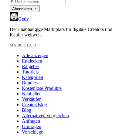
arrow_right
Abonnieren
Getly
Der unabhängige Marktplatz für digitale Creators und
Käufer weltweit.
MARKTPLATZ
Alle anzeigen
Entdecken
Ratgeber
Tutorials
Kategorien
Bundles
Kostenlose Produkte
Neuheiten
Verkäufer
Creator-Blog
Blog
Alternativen vergleichen
Anfragen
Umfragen
Vorschläge