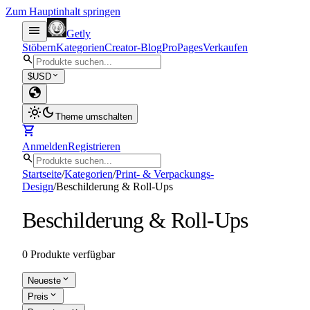
Zum Hauptinhalt springen
menu
Getly
Stöbern
Kategorien
Creator-Blog
Pro
Pages
Verkaufen
search
expand_more
$
USD
globe
light_mode
dark_mode
Theme umschalten
shopping_cart
Anmelden
Registrieren
search
Startseite
/
Kategorien
/
Print- & Verpackungs-
Design
/
Beschilderung & Roll-Ups
Beschilderung & Roll-Ups
0 Produkte verfügbar
expand_more
Neueste
expand_more
Preis