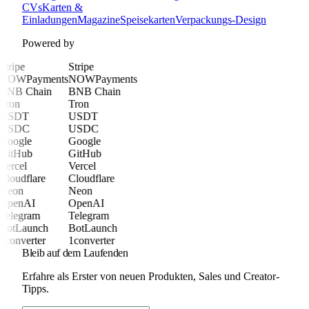
CVs
Karten &
Einladungen
Magazine
Speisekarten
Verpackungs-Design
Powered by
Stripe
Stripe
NOWPayments
NOWPayments
BNB Chain
BNB Chain
Tron
Tron
USDT
USDT
USDC
USDC
Google
Google
GitHub
GitHub
Vercel
Vercel
Cloudflare
Cloudflare
Neon
Neon
OpenAI
OpenAI
Telegram
Telegram
BotLaunch
BotLaunch
1converter
1converter
Bleib auf dem Laufenden
Erfahre als Erster von neuen Produkten, Sales und Creator-
Tipps.