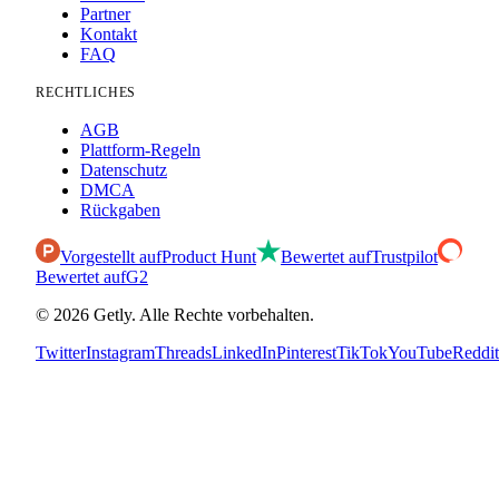
Partner
Kontakt
FAQ
RECHTLICHES
AGB
Plattform-Regeln
Datenschutz
DMCA
Rückgaben
Vorgestellt auf
Product Hunt
Bewertet auf
Trustpilot
Bewertet auf
G2
©
2026
Getly.
Alle Rechte vorbehalten.
Twitter
Instagram
Threads
LinkedIn
Pinterest
TikTok
YouTube
Reddit