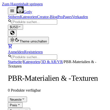
Zum Hauptinhalt springen
menu
Getly
Stöbern
Kategorien
Creator-Blog
Pro
Pages
Verkaufen
search
expand_more
$
USD
globe
light_mode
dark_mode
Theme umschalten
shopping_cart
Anmelden
Registrieren
search
Startseite
/
Kategorien
/
3D & AR/VR
/
PBR-Materialien & -
Texturen
PBR-Materialien & -Texturen
0 Produkte verfügbar
expand_more
Neueste
expand_more
Preis