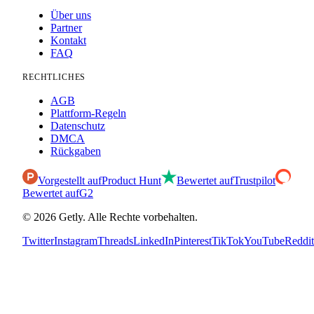
Über uns
Partner
Kontakt
FAQ
RECHTLICHES
AGB
Plattform-Regeln
Datenschutz
DMCA
Rückgaben
Vorgestellt auf
Product Hunt
Bewertet auf
Trustpilot
Bewertet auf
G2
©
2026
Getly.
Alle Rechte vorbehalten.
Twitter
Instagram
Threads
LinkedIn
Pinterest
TikTok
YouTube
Reddit