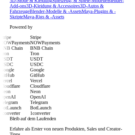
3D-Mode & Kleidung
Spielzeug- & Spiele-Modelle
Blender-
Add-ons
3D-Kleidung & Accessoires
3D-Autos &
Fahrzeuge
Blender-Modelle & -Assets
Maya-Plugins & -
Skripte
Maya-Rigs & -Assets
Powered by
Stripe
Stripe
NOWPayments
NOWPayments
BNB Chain
BNB Chain
Tron
Tron
USDT
USDT
USDC
USDC
Google
Google
GitHub
GitHub
Vercel
Vercel
Cloudflare
Cloudflare
Neon
Neon
OpenAI
OpenAI
Telegram
Telegram
BotLaunch
BotLaunch
1converter
1converter
Bleib auf dem Laufenden
Erfahre als Erster von neuen Produkten, Sales und Creator-
Tipps.