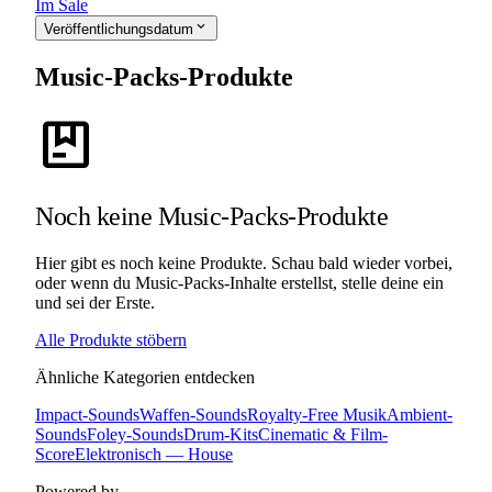
Im Sale
expand_more
Veröffentlichungsdatum
Music-Packs-Produkte
package
Noch keine Music-Packs-Produkte
Hier gibt es noch keine Produkte. Schau bald wieder vorbei,
oder wenn du Music-Packs-Inhalte erstellst, stelle deine ein
und sei der Erste.
Alle Produkte stöbern
Ähnliche Kategorien entdecken
Impact-Sounds
Waffen-Sounds
Royalty-Free Musik
Ambient-
Sounds
Foley-Sounds
Drum-Kits
Cinematic & Film-
Score
Elektronisch — House
Powered by