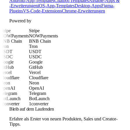
Android-App-Templates
Chatbot-Templates
Airtable-Apps &
-Erweiterungen
iOS-App-Templates
Desktop-Apps
Figma-
Plugins
VS-Code-Extensions
Chrome-Erweiterungen
Powered by
Stripe
Stripe
NOWPayments
NOWPayments
BNB Chain
BNB Chain
Tron
Tron
USDT
USDT
USDC
USDC
Google
Google
GitHub
GitHub
Vercel
Vercel
Cloudflare
Cloudflare
Neon
Neon
OpenAI
OpenAI
Telegram
Telegram
BotLaunch
BotLaunch
1converter
1converter
Bleib auf dem Laufenden
Erfahre als Erster von neuen Produkten, Sales und Creator-
Tipps.