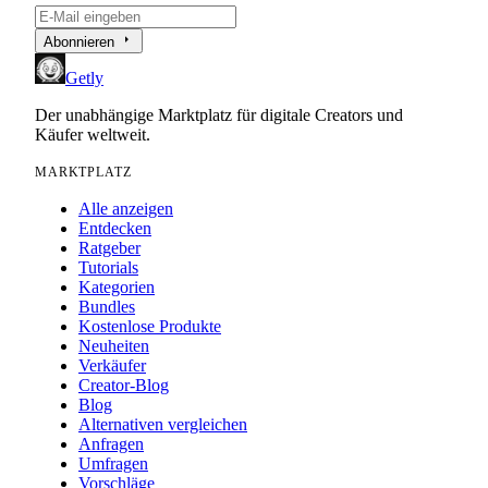
arrow_right
Abonnieren
Getly
Der unabhängige Marktplatz für digitale Creators und
Käufer weltweit.
MARKTPLATZ
Alle anzeigen
Entdecken
Ratgeber
Tutorials
Kategorien
Bundles
Kostenlose Produkte
Neuheiten
Verkäufer
Creator-Blog
Blog
Alternativen vergleichen
Anfragen
Umfragen
Vorschläge