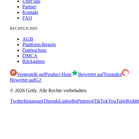
Über uns
Partner
Kontakt
FAQ
RECHTLICHES
AGB
Plattform-Regeln
Datenschutz
DMCA
Rückgaben
Vorgestellt auf
Product Hunt
Bewertet auf
Trustpilot
Bewertet auf
G2
©
2026
Getly.
Alle Rechte vorbehalten.
Twitter
Instagram
Threads
LinkedIn
Pinterest
TikTok
YouTube
Reddit