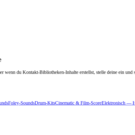
e
 wenn du Kontakt-Bibliotheken-Inhalte erstellst, stelle deine ein und s
unds
Foley-Sounds
Drum-Kits
Cinematic & Film-Score
Elektronisch — 