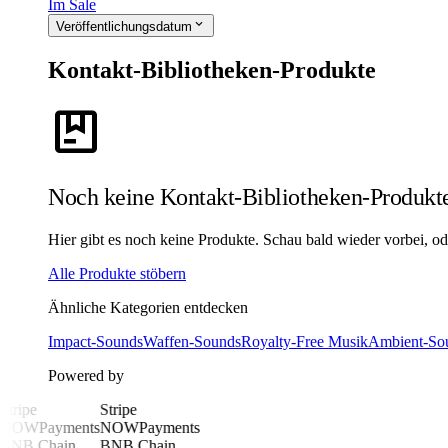
Im Sale
expand_more
Veröffentlichungsdatum
Kontakt-Bibliotheken-Produkte
package
Noch keine Kontakt-Bibliotheken-Produkt
Hier gibt es noch keine Produkte. Schau bald wieder vorbei, oder
Alle Produkte stöbern
Ähnliche Kategorien entdecken
Impact-Sounds
Waffen-Sounds
Royalty-Free Musik
Ambient-So
Powered by
Stripe
Stripe
NOWPayments
NOWPayments
BNB Chain
BNB Chain