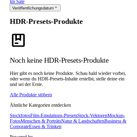
Im Sale
expand_more
Veröffentlichungsdatum
HDR-Presets-Produkte
package
Noch keine HDR-Presets-Produkte
Hier gibt es noch keine Produkte. Schau bald wieder vorbei,
oder wenn du HDR-Presets-Inhalte erstellst, stelle deine ein
und sei der Erste.
Alle Produkte stöbern
Ähnliche Kategorien entdecken
Stockfotos
Film-Emulations-Presets
Stock-Vektoren
Mockup-
Fotos
Menschen & Porträts
Natur & Landschaften
Business &
Corporate
Essen & Trinken
Powered by