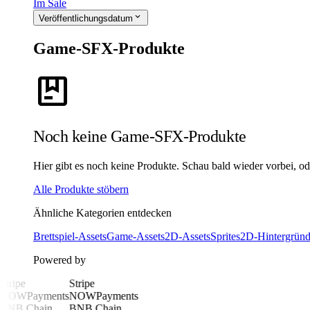
Im Sale
expand_more
Veröffentlichungsdatum
Game-SFX-Produkte
package
Noch keine Game-SFX-Produkte
Hier gibt es noch keine Produkte. Schau bald wieder vorbei, ode
Alle Produkte stöbern
Ähnliche Kategorien entdecken
Brettspiel-Assets
Game-Assets
2D-Assets
Sprites
2D-Hintergrün
Powered by
Stripe
Stripe
NOWPayments
NOWPayments
BNB Chain
BNB Chain