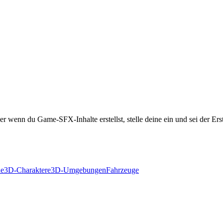
r wenn du Game-SFX-Inhalte erstellst, stelle deine ein und sei der Ers
de
3D-Charaktere
3D-Umgebungen
Fahrzeuge