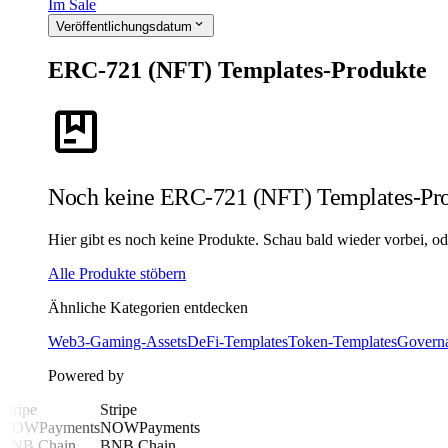
Im Sale
expand_more
Veröffentlichungsdatum
ERC-721 (NFT) Templates-Produkte
package
Noch keine ERC-721 (NFT) Templates-Pr
Hier gibt es noch keine Produkte. Schau bald wieder vorbei, od
Alle Produkte stöbern
Ähnliche Kategorien entdecken
Web3-Gaming-Assets
DeFi-Templates
Token-Templates
Govern
Powered by
Stripe
Stripe
NOWPayments
NOWPayments
BNB Chain
BNB Chain