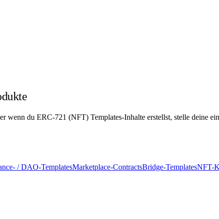
odukte
er wenn du ERC-721 (NFT) Templates-Inhalte erstellst, stelle deine ein 
ance- / DAO-Templates
Marketplace-Contracts
Bridge-Templates
NFT-K