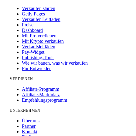
Verkaufen starten
Getly Pages
Verkäufer-Leitfaden
Preise
Dashboard
Mit Pro verdienen
Mit Krypto verkaufen
Verkaufsleitfäden
Pay-Widget
Publishing-Tools
Wie wir bauen, was wir verkaufen
Für Entwickler
VERDIENEN
Affiliate-Programm
Affiliate-Marktplatz
Empfehlungsprogramm
UNTERNEHMEN
Über uns
Partner
Kontakt