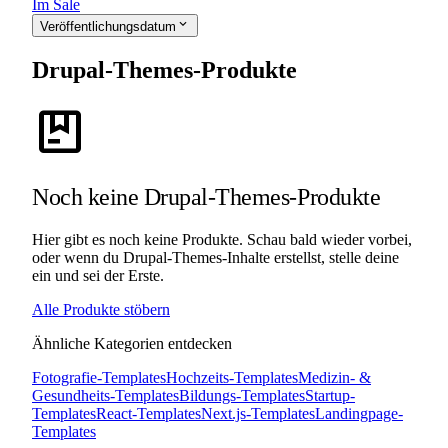
Im Sale
expand_more
Veröffentlichungsdatum
Drupal-Themes-Produkte
package
Noch keine Drupal-Themes-Produkte
Hier gibt es noch keine Produkte. Schau bald wieder vorbei,
oder wenn du Drupal-Themes-Inhalte erstellst, stelle deine
ein und sei der Erste.
Alle Produkte stöbern
Ähnliche Kategorien entdecken
Fotografie-Templates
Hochzeits-Templates
Medizin- &
Gesundheits-Templates
Bildungs-Templates
Startup-
Templates
React-Templates
Next.js-Templates
Landingpage-
Templates