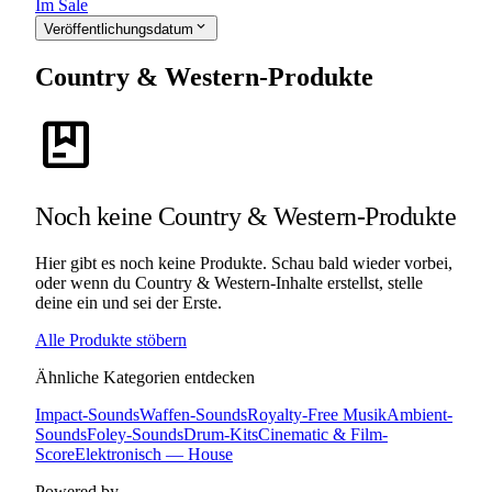
Im Sale
expand_more
Veröffentlichungsdatum
Country & Western-Produkte
package
Noch keine Country & Western-Produkte
Hier gibt es noch keine Produkte. Schau bald wieder vorbei,
oder wenn du Country & Western-Inhalte erstellst, stelle
deine ein und sei der Erste.
Alle Produkte stöbern
Ähnliche Kategorien entdecken
Impact-Sounds
Waffen-Sounds
Royalty-Free Musik
Ambient-
Sounds
Foley-Sounds
Drum-Kits
Cinematic & Film-
Score
Elektronisch — House
Powered by