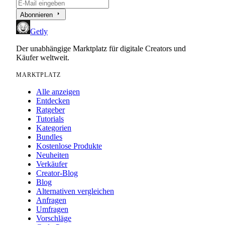
arrow_right
Abonnieren
Getly
Der unabhängige Marktplatz für digitale Creators und
Käufer weltweit.
MARKTPLATZ
Alle anzeigen
Entdecken
Ratgeber
Tutorials
Kategorien
Bundles
Kostenlose Produkte
Neuheiten
Verkäufer
Creator-Blog
Blog
Alternativen vergleichen
Anfragen
Umfragen
Vorschläge