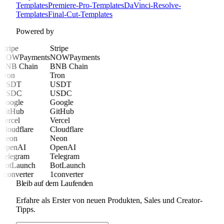
Templates
Premiere-Pro-Templates
DaVinci-Resolve-
Templates
Final-Cut-Templates
Powered by
Stripe
Stripe
NOWPayments
NOWPayments
BNB Chain
BNB Chain
Tron
Tron
USDT
USDT
USDC
USDC
Google
Google
GitHub
GitHub
Vercel
Vercel
Cloudflare
Cloudflare
Neon
Neon
OpenAI
OpenAI
Telegram
Telegram
BotLaunch
BotLaunch
1converter
1converter
Bleib auf dem Laufenden
Erfahre als Erster von neuen Produkten, Sales und Creator-
Tipps.