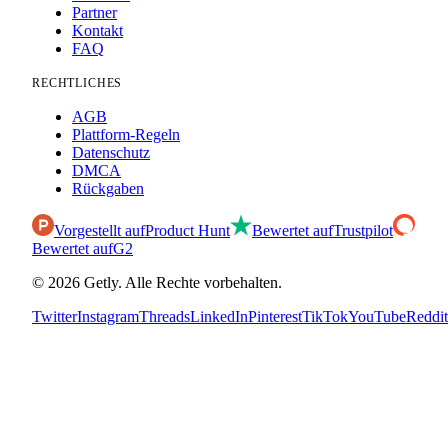
Partner
Kontakt
FAQ
RECHTLICHES
AGB
Plattform-Regeln
Datenschutz
DMCA
Rückgaben
Vorgestellt auf
Product Hunt
Bewertet auf
Trustpilot
Bewertet auf
G2
©
2026
Getly.
Alle Rechte vorbehalten.
Twitter
Instagram
Threads
LinkedIn
Pinterest
TikTok
YouTube
Reddit