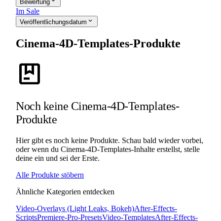
expand_more
Bewertung
Im Sale
expand_more
Veröffentlichungsdatum
Cinema-4D-Templates-Produkte
package
Noch keine Cinema-4D-Templates-
Produkte
Hier gibt es noch keine Produkte. Schau bald wieder vorbei,
oder wenn du Cinema-4D-Templates-Inhalte erstellst, stelle
deine ein und sei der Erste.
Alle Produkte stöbern
Ähnliche Kategorien entdecken
Video-Overlays (Light Leaks, Bokeh)
After-Effects-
Scripts
Premiere-Pro-Presets
Video-Templates
After-Effects-