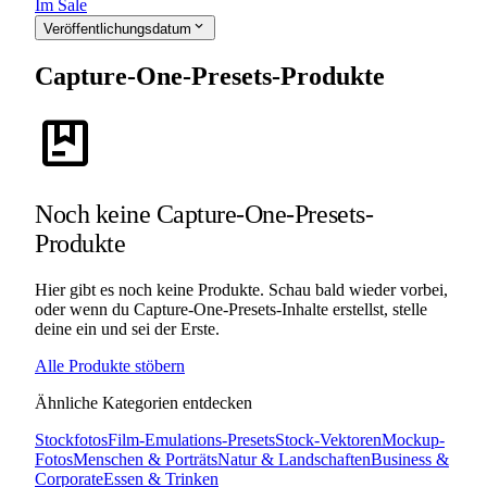
Im Sale
expand_more
Veröffentlichungsdatum
Capture-One-Presets-Produkte
package
Noch keine Capture-One-Presets-
Produkte
Hier gibt es noch keine Produkte. Schau bald wieder vorbei,
oder wenn du Capture-One-Presets-Inhalte erstellst, stelle
deine ein und sei der Erste.
Alle Produkte stöbern
Ähnliche Kategorien entdecken
Stockfotos
Film-Emulations-Presets
Stock-Vektoren
Mockup-
Fotos
Menschen & Porträts
Natur & Landschaften
Business &
Corporate
Essen & Trinken