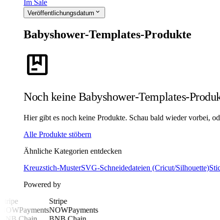
Im Sale
expand_more
Veröffentlichungsdatum
Babyshower-Templates-Produkte
package
Noch keine Babyshower-Templates-Produk
Hier gibt es noch keine Produkte. Schau bald wieder vorbei, ode
Alle Produkte stöbern
Ähnliche Kategorien entdecken
Kreuzstich-Muster
SVG-Schneidedateien (Cricut/Silhouette)
Sti
Powered by
Stripe
Stripe
NOWPayments
NOWPayments
BNB Chain
BNB Chain