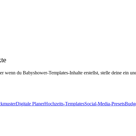
te
r wenn du Babyshower-Templates-Inhalte erstellst, stelle deine ein und
ckmuster
Digitale Planer
Hochzeits-Templates
Social-Media-Presets
Budge