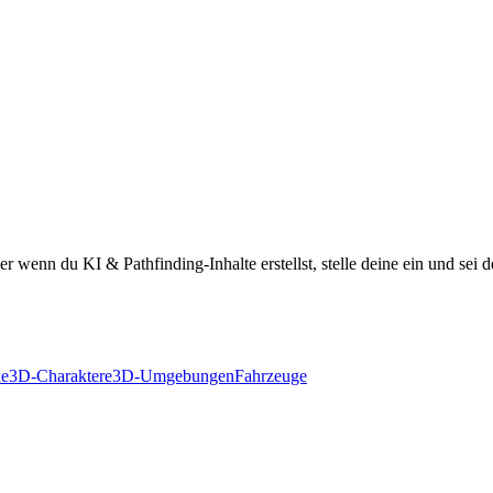
 wenn du KI & Pathfinding-Inhalte erstellst, stelle deine ein und sei d
de
3D-Charaktere
3D-Umgebungen
Fahrzeuge