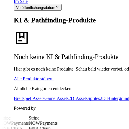
Im Sale
expand_more
Veröffentlichungsdatum
KI & Pathfinding-Produkte
package
Noch keine KI & Pathfinding-Produkte
Hier gibt es noch keine Produkte. Schau bald wieder vorbei, oder
Alle Produkte stöbern
Ähnliche Kategorien entdecken
Brettspiel-Assets
Game-Assets
2D-Assets
Sprites
2D-Hintergrün
Powered by
Stripe
Stripe
NOWPayments
NOWPayments
BNB Chain
BNB Chain