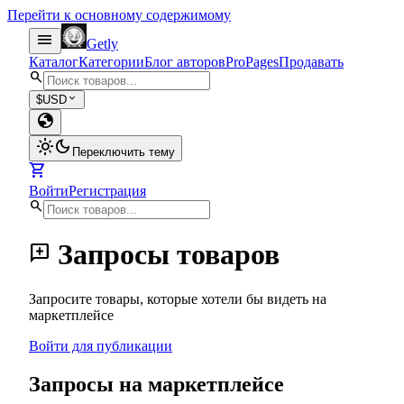
Перейти к основному содержимому
menu
Getly
Каталог
Категории
Блог авторов
Pro
Pages
Продавать
search
expand_more
$
USD
globe
light_mode
dark_mode
Переключить тему
shopping_cart
Войти
Регистрация
search
Запросы товаров
add_comment
Запросите товары, которые хотели бы видеть на
маркетплейсе
Войти для публикации
Запросы на маркетплейсе