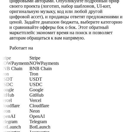
цифровыми авторами. Опубликуйте подробный бриф
своего проекта (логотип, набор шаблонов, UI-кит,
оригинальную музыку, код или любой другой
цифровой ассет), и продавцы ответят предложениями и
ценой. Задайте диапазон бюджета, выберите категорию
и сравнивайте офферы бок о бок. Этот обратный
маркетплейс экономит время на поиск и позволяет
авторам обращаться к вам напрямую.
Работает на
Stripe
Stripe
NOWPayments
NOWPayments
BNB Chain
BNB Chain
Tron
Tron
USDT
USDT
USDC
USDC
Google
Google
GitHub
GitHub
Vercel
Vercel
Cloudflare
Cloudflare
Neon
Neon
OpenAI
OpenAI
Telegram
Telegram
BotLaunch
BotLaunch