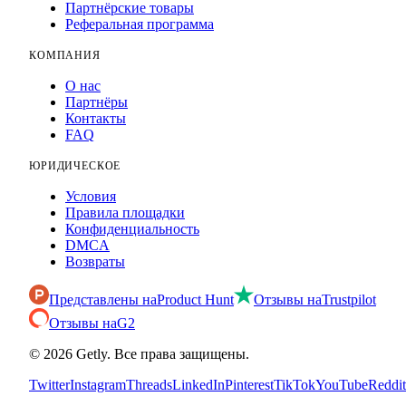
Партнёрские товары
Реферальная программа
КОМПАНИЯ
О нас
Партнёры
Контакты
FAQ
ЮРИДИЧЕСКОЕ
Условия
Правила площадки
Конфиденциальность
DMCA
Возвраты
Представлены на
Product Hunt
Отзывы на
Trustpilot
Отзывы на
G2
©
2026
Getly.
Все права защищены.
Twitter
Instagram
Threads
LinkedIn
Pinterest
TikTok
YouTube
Reddit