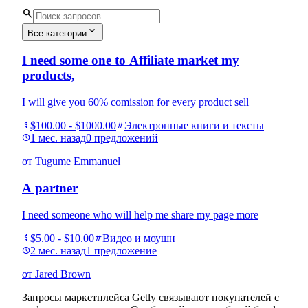
search
expand_more
Все категории
I need some one to Affiliate market my
products,
I will give you 60% comission for every product sell
$100.00 - $1000.00
Электронные книги и тексты
attach_money
tag
1 мес. назад
0 предложений
schedule
от Tugume Emmanuel
A partner
I need someone who will help me share my page more
$5.00 - $10.00
Видео и моушн
attach_money
tag
2 мес. назад
1 предложение
schedule
от Jared Brown
Запросы маркетплейса Getly связывают покупателей с