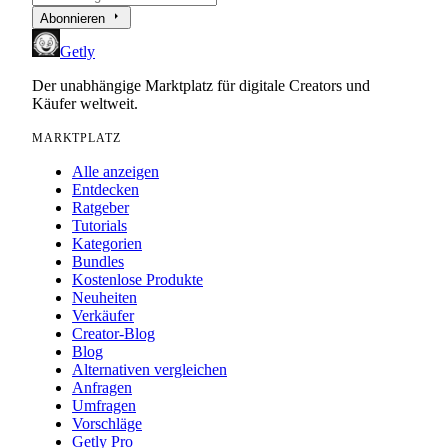
arrow_right
Abonnieren
Getly
Der unabhängige Marktplatz für digitale Creators und
Käufer weltweit.
MARKTPLATZ
Alle anzeigen
Entdecken
Ratgeber
Tutorials
Kategorien
Bundles
Kostenlose Produkte
Neuheiten
Verkäufer
Creator-Blog
Blog
Alternativen vergleichen
Anfragen
Umfragen
Vorschläge
Getly Pro