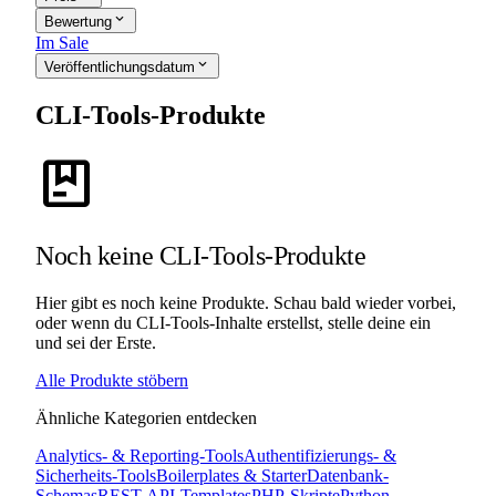
expand_more
Bewertung
Im Sale
expand_more
Veröffentlichungsdatum
CLI-Tools-Produkte
package
Noch keine CLI-Tools-Produkte
Hier gibt es noch keine Produkte. Schau bald wieder vorbei,
oder wenn du CLI-Tools-Inhalte erstellst, stelle deine ein
und sei der Erste.
Alle Produkte stöbern
Ähnliche Kategorien entdecken
Analytics- & Reporting-Tools
Authentifizierungs- &
Sicherheits-Tools
Boilerplates & Starter
Datenbank-
Schemas
REST-API-Templates
PHP-Skripte
Python-