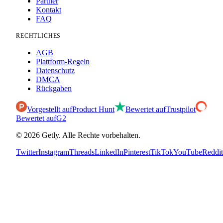
Partner
Kontakt
FAQ
RECHTLICHES
AGB
Plattform-Regeln
Datenschutz
DMCA
Rückgaben
Vorgestellt auf
Product Hunt
Bewertet auf
Trustpilot
Bewertet auf
G2
©
2026
Getly.
Alle Rechte vorbehalten.
Twitter
Instagram
Threads
LinkedIn
Pinterest
TikTok
YouTube
Reddit