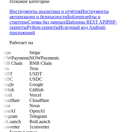
Похожие категории
Инструменты аналитики и отчётов
Инструменты
авторизации и безопасности
Бойлерплейты и
стартеры
Схемы баз данных
Шаблоны REST API
PHP-
скрипты
Python-скрипты
Исходный код Android-
приложений
Работает на
Stripe
Stripe
NOWPayments
NOWPayments
BNB Chain
BNB Chain
Tron
Tron
USDT
USDT
USDC
USDC
Google
Google
GitHub
GitHub
Vercel
Vercel
Cloudflare
Cloudflare
Neon
Neon
OpenAI
OpenAI
Telegram
Telegram
BotLaunch
BotLaunch
1converter
1converter