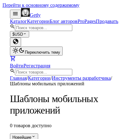
Перейти к основному содержимому
menu
Getly
Каталог
Категории
Блог авторов
Pro
Pages
Продавать
search
expand_more
$
USD
globe
light_mode
dark_mode
Переключить тему
shopping_cart
Войти
Регистрация
search
Главная
/
Категории
/
Инструменты разработчика
/
Шаблоны мобильных приложений
Шаблоны мобильных
приложений
0 товаров доступно
expand_more
Новейшие