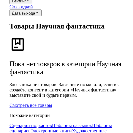
expand_more
Рейтинг
Со скидкой
expand_more
Дата выхода
Товары Научная фантастика
package
Пока нет товаров в категории Научная
фантастика
Здесь пока нет товаров. Загляните позже или, если вы
создаёте контент в категории «Научная фантастика»,
выставите свой и будьте первым.
Смотреть все товары
Похожие категории
Сценарии подкастов
Шаблоны рассылок
Шаблоны
сценариев
Электронные книги
Художественные