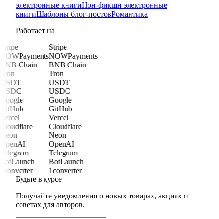
электронные книги
Нон-фикшн электронные
книги
Шаблоны блог-постов
Романтика
Работает на
Stripe
Stripe
NOWPayments
NOWPayments
BNB Chain
BNB Chain
Tron
Tron
USDT
USDT
USDC
USDC
Google
Google
GitHub
GitHub
Vercel
Vercel
Cloudflare
Cloudflare
Neon
Neon
OpenAI
OpenAI
Telegram
Telegram
BotLaunch
BotLaunch
1converter
1converter
Будьте в курсе
Получайте уведомления о новых товарах, акциях и
советах для авторов.