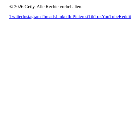
©
2026
Getly.
Alle Rechte vorbehalten.
Twitter
Instagram
Threads
LinkedIn
Pinterest
TikTok
YouTube
Reddit