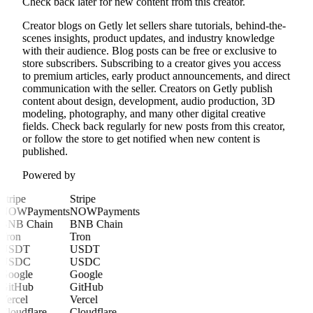
Check back later for new content from this creator.
Creator blogs on Getly let sellers share tutorials, behind-the-
scenes insights, product updates, and industry knowledge
with their audience. Blog posts can be free or exclusive to
store subscribers. Subscribing to a creator gives you access
to premium articles, early product announcements, and direct
communication with the seller. Creators on Getly publish
content about design, development, audio production, 3D
modeling, photography, and many other digital creative
fields. Check back regularly for new posts from this creator,
or follow the store to get notified when new content is
published.
Powered by
Stripe
Stripe
NOWPayments
NOWPayments
BNB Chain
BNB Chain
Tron
Tron
USDT
USDT
USDC
USDC
Google
Google
GitHub
GitHub
Vercel
Vercel
Cloudflare
Cloudflare