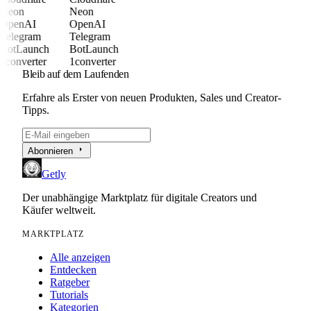
Neon
Neon
OpenAI
OpenAI
Telegram
Telegram
BotLaunch
BotLaunch
1converter
1converter
Bleib auf dem Laufenden
Erfahre als Erster von neuen Produkten, Sales und Creator-
Tipps.
arrow_right
Abonnieren
Getly
Der unabhängige Marktplatz für digitale Creators und
Käufer weltweit.
MARKTPLATZ
Alle anzeigen
Entdecken
Ratgeber
Tutorials
Kategorien