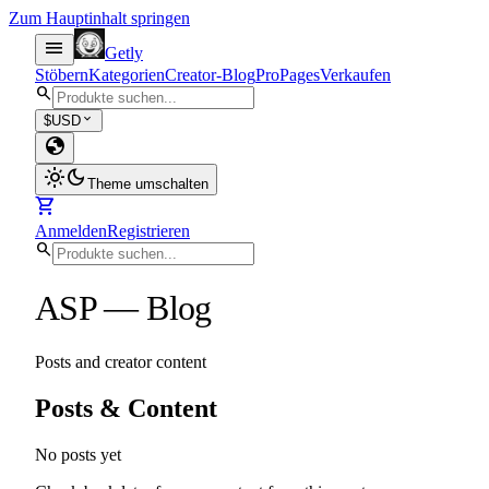
Zum Hauptinhalt springen
menu
Getly
Stöbern
Kategorien
Creator-Blog
Pro
Pages
Verkaufen
search
expand_more
$
USD
globe
light_mode
dark_mode
Theme umschalten
shopping_cart
Anmelden
Registrieren
search
ASP
—
Blog
Posts and creator content
Posts & Content
No posts yet