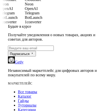
Neon
Neon
OpenAI
OpenAI
Telegram
Telegram
BotLaunch
BotLaunch
1converter
1converter
Будьте в курсе
Получайте уведомления о новых товарах, акциях и
советах для авторов.
arrow_right
Подписаться
Getly
Независимый маркетплейс для цифровых авторов и
покупателей по всему миру.
МАРКЕТПЛЕЙС
Все товары
Каталог
Гайды
Туториалы
Категории