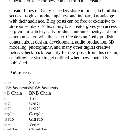
Check back later for new content from this creator.
Creator blogs on Getly let sellers share tutorials, behind-the-
scenes insights, product updates, and industry knowledge
with their audience. Blog posts can be free or exclusive to
store subscribers. Subscribing to a creator gives you access
to premium articles, early product announcements, and direct
communication with the seller. Creators on Getly publish
content about design, development, audio production, 3D
modeling, photography, and many other digital creative
fields. Check back regularly for new posts from this creator,
or follow the store to get notified when new content is
published.
Работает на
Stripe
Stripe
NOWPayments
NOWPayments
BNB Chain
BNB Chain
Tron
Tron
USDT
USDT
USDC
USDC
Google
Google
GitHub
GitHub
Vercel
Vercel
Cloudflare
Cloudflare