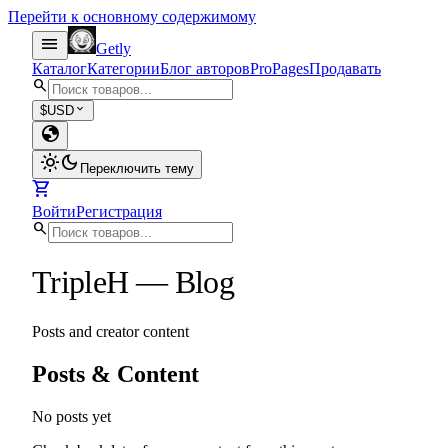
Перейти к основному содержимому
menu
Getly
Каталог
Категории
Блог авторов
Pro
Pages
Продавать
search
expand_more
$
USD
globe
light_mode
dark_mode
Переключить тему
shopping_cart
Войти
Регистрация
search
TripleH
—
Blog
Posts and creator content
Posts & Content
No posts yet