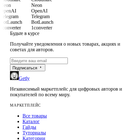
Neon
Neon
OpenAI
OpenAI
Telegram
Telegram
BotLaunch
BotLaunch
1converter
1converter
Будьте в курсе
Получайте уведомления о новых товарах, акциях и
советах для авторов.
arrow_right
Подписаться
Getly
Независимый маркетплейс для цифровых авторов и
покупателей по всему миру.
МАРКЕТПЛЕЙС
Все товары
Каталог
Гайды
Туториалы
Категории