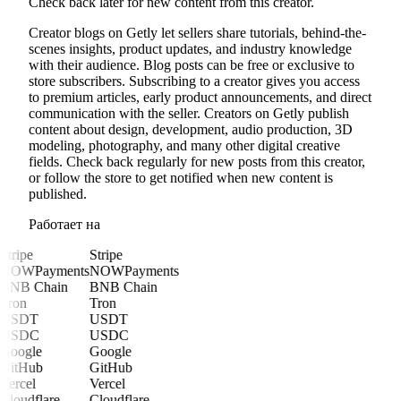
Check back later for new content from this creator.
Creator blogs on Getly let sellers share tutorials, behind-the-
scenes insights, product updates, and industry knowledge
with their audience. Blog posts can be free or exclusive to
store subscribers. Subscribing to a creator gives you access
to premium articles, early product announcements, and direct
communication with the seller. Creators on Getly publish
content about design, development, audio production, 3D
modeling, photography, and many other digital creative
fields. Check back regularly for new posts from this creator,
or follow the store to get notified when new content is
published.
Работает на
Stripe
Stripe
NOWPayments
NOWPayments
BNB Chain
BNB Chain
Tron
Tron
USDT
USDT
USDC
USDC
Google
Google
GitHub
GitHub
Vercel
Vercel
Cloudflare
Cloudflare