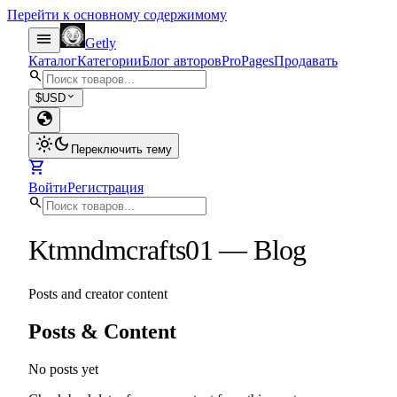
Перейти к основному содержимому
menu
Getly
Каталог
Категории
Блог авторов
Pro
Pages
Продавать
search
expand_more
$
USD
globe
light_mode
dark_mode
Переключить тему
shopping_cart
Войти
Регистрация
search
Ktmndmcrafts01
—
Blog
Posts and creator content
Posts & Content
No posts yet