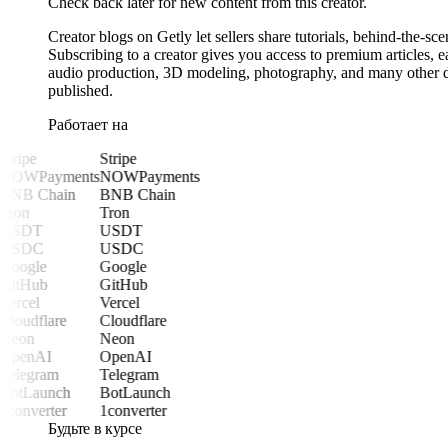
Check back later for new content from this creator.
Creator blogs on Getly let sellers share tutorials, behind-the-sc
Subscribing to a creator gives you access to premium articles,
audio production, 3D modeling, photography, and many other digi
published.
Работает на
Stripe
Stripe
NOWPayments
NOWPayments
BNB Chain
BNB Chain
Tron
Tron
USDT
USDT
USDC
USDC
Google
Google
GitHub
GitHub
Vercel
Vercel
Cloudflare
Cloudflare
Neon
Neon
OpenAI
OpenAI
Telegram
Telegram
BotLaunch
BotLaunch
1converter
1converter
Будьте в курсе