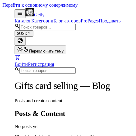
Перейти к основному содержимому
menu
Getly
Каталог
Категории
Блог авторов
Pro
Pages
Продавать
search
expand_more
$
USD
globe
light_mode
dark_mode
Переключить тему
shopping_cart
Войти
Регистрация
search
Gifts card selling
—
Blog
Posts and creator content
Posts & Content
No posts yet