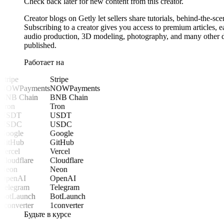
Check back later for new content from this creator.
Creator blogs on Getly let sellers share tutorials, behind-the-sc
Subscribing to a creator gives you access to premium articles,
audio production, 3D modeling, photography, and many other digi
published.
Работает на
Stripe
Stripe
NOWPayments
NOWPayments
BNB Chain
BNB Chain
Tron
Tron
USDT
USDT
USDC
USDC
Google
Google
GitHub
GitHub
Vercel
Vercel
Cloudflare
Cloudflare
Neon
Neon
OpenAI
OpenAI
Telegram
Telegram
BotLaunch
BotLaunch
1converter
1converter
Будьте в курсе