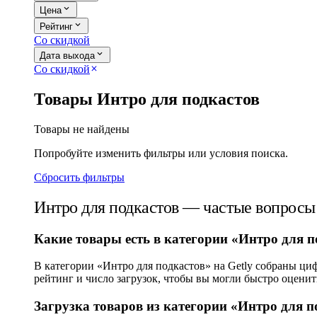
expand_more
Цена
expand_more
Рейтинг
Со скидкой
expand_more
Дата выхода
Со скидкой
close
Товары Интро для подкастов
Товары не найдены
Попробуйте изменить фильтры или условия поиска.
Сбросить фильтры
Интро для подкастов — частые вопросы
Какие товары есть в категории «Интро для п
В категории «Интро для подкастов» на Getly собраны ци
рейтинг и число загрузок, чтобы вы могли быстро оценит
Загрузка товаров из категории «Интро для п