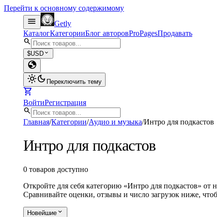
Перейти к основному содержимому
menu
Getly
Каталог
Категории
Блог авторов
Pro
Pages
Продавать
search
expand_more
$
USD
globe
light_mode
dark_mode
Переключить тему
shopping_cart
Войти
Регистрация
search
Главная
/
Категории
/
Аудио и музыка
/
Интро для подкастов
Интро для подкастов
0 товаров доступно
Откройте для себя категорию «Интро для подкастов» от н
Сравнивайте оценки, отзывы и число загрузок ниже, что
expand_more
Новейшие