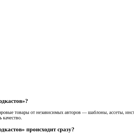
одкастов»?
фровые товары от независимых авторов — шаблоны, ассеты, инст
ь качество.
одкастов» происходит сразу?