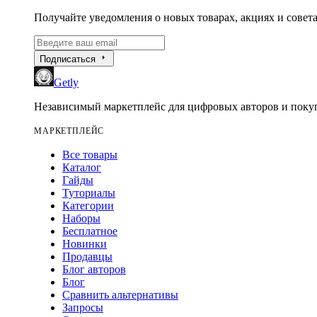
Получайте уведомления о новых товарах, акциях и совета
arrow_right
Подписаться
Getly
Независимый маркетплейс для цифровых авторов и покуп
МАРКЕТПЛЕЙС
Все товары
Каталог
Гайды
Туториалы
Категории
Наборы
Бесплатное
Новинки
Продавцы
Блог авторов
Блог
Сравнить альтернативы
Запросы