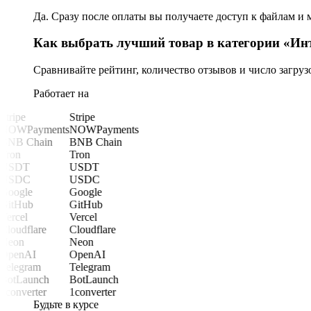
Да. Сразу после оплаты вы получаете доступ к файлам и 
Как выбрать лучший товар в категории «Инт
Сравнивайте рейтинг, количество отзывов и число загру
Работает на
Stripe
Stripe
NOWPayments
NOWPayments
BNB Chain
BNB Chain
Tron
Tron
USDT
USDT
USDC
USDC
Google
Google
GitHub
GitHub
Vercel
Vercel
Cloudflare
Cloudflare
Neon
Neon
OpenAI
OpenAI
Telegram
Telegram
BotLaunch
BotLaunch
1converter
1converter
Будьте в курсе