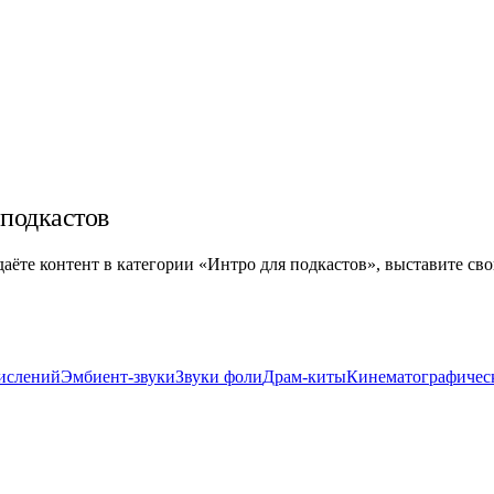
 подкастов
здаёте контент в категории «Интро для подкастов», выставите сво
ислений
Эмбиент-звуки
Звуки фоли
Драм-киты
Кинематографичес