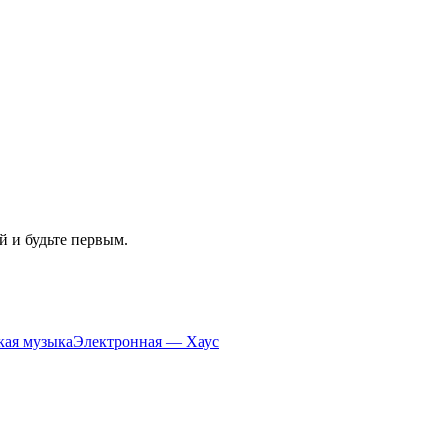
й и будьте первым.
кая музыка
Электронная — Хаус