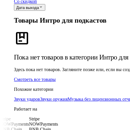
Со скидкой
expand_more
Дата выхода
Товары Интро для подкастов
package
Пока нет товаров в категории Интро для
Здесь пока нет товаров. Загляните позже или, если вы со
Смотреть все товары
Похожие категории
Звуки ударов
Звуки оружия
Музыка без лицензионных отч
Работает на
Stripe
Stripe
NOWPayments
NOWPayments
BNB Chain
BNB Chain