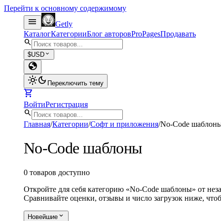
Перейти к основному содержимому
menu
Getly
Каталог
Категории
Блог авторов
Pro
Pages
Продавать
search
expand_more
$
USD
globe
light_mode
dark_mode
Переключить тему
shopping_cart
Войти
Регистрация
search
Главная
/
Категории
/
Софт и приложения
/
No-Code шаблон
No-Code шаблоны
0 товаров доступно
Откройте для себя категорию «No-Code шаблоны» от неза
Сравнивайте оценки, отзывы и число загрузок ниже, что
expand_more
Новейшие