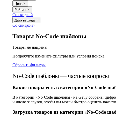
expand_more
Цена
expand_more
Рейтинг
Со скидкой
expand_more
Дата выхода
Со скидкой
close
Товары No-Code шаблоны
Товары не найдены
Попробуйте изменить фильтры или условия поиска.
Сбросить фильтры
No-Code шаблоны — частые вопросы
Какие товары есть в категории «No-Code ш
В категории «No-Code шаблоны» на Getly собраны цифров
и число загрузок, чтобы вы могли быстро оценить качеств
Загрузка товаров из категории «No-Code ша