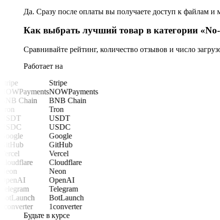
Да. Сразу после оплаты вы получаете доступ к файлам и 
Как выбрать лучший товар в категории «N
Сравнивайте рейтинг, количество отзывов и число загру
Работает на
Stripe
Stripe
NOWPayments
NOWPayments
BNB Chain
BNB Chain
Tron
Tron
USDT
USDT
USDC
USDC
Google
Google
GitHub
GitHub
Vercel
Vercel
Cloudflare
Cloudflare
Neon
Neon
OpenAI
OpenAI
Telegram
Telegram
BotLaunch
BotLaunch
1converter
1converter
Будьте в курсе