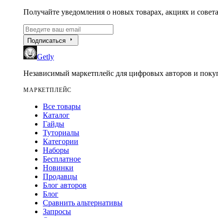
Получайте уведомления о новых товарах, акциях и совета
arrow_right
Подписаться
Getly
Независимый маркетплейс для цифровых авторов и покуп
МАРКЕТПЛЕЙС
Все товары
Каталог
Гайды
Туториалы
Категории
Наборы
Бесплатное
Новинки
Продавцы
Блог авторов
Блог
Сравнить альтернативы
Запросы