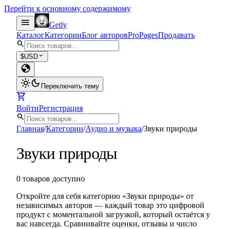
Перейти к основному содержимому
menu
Getly
Каталог
Категории
Блог авторов
Pro
Pages
Продавать
search
expand_more
$
USD
globe
light_mode
dark_mode
Переключить тему
shopping_cart
Войти
Регистрация
search
Главная
/
Категории
/
Аудио и музыка
/
Звуки природы
Звуки природы
0 товаров доступно
Откройте для себя категорию «Звуки природы» от
независимых авторов — каждый товар это цифровой
продукт с моментальной загрузкой, который остаётся у
вас навсегда. Сравнивайте оценки, отзывы и число