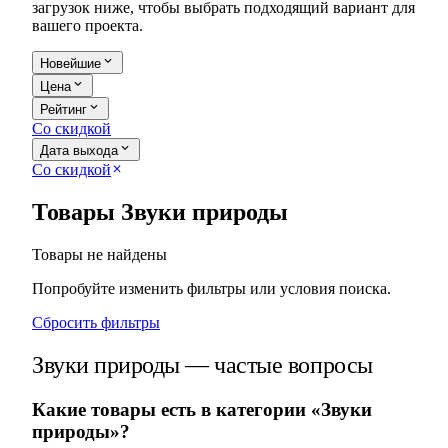
загрузок ниже, чтобы выбрать подходящий вариант для
вашего проекта.
expand_more
Новейшие
expand_more
Цена
expand_more
Рейтинг
Со скидкой
expand_more
Дата выхода
Со скидкой
close
Товары Звуки природы
Товары не найдены
Попробуйте изменить фильтры или условия поиска.
Сбросить фильтры
Звуки природы — частые вопросы
Какие товары есть в категории «Звуки
природы»?