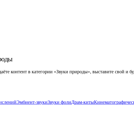
роды
здаёте контент в категории «Звуки природы», выставите свой и б
ислений
Эмбиент-звуки
Звуки фоли
Драм-киты
Кинематографичес