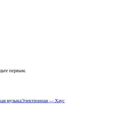
удьте первым.
кая музыка
Электронная — Хаус