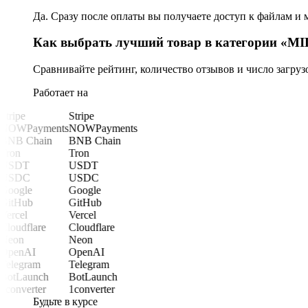
Да. Сразу после оплаты вы получаете доступ к файлам и 
Как выбрать лучший товар в категории «M
Сравнивайте рейтинг, количество отзывов и число загру
Работает на
Stripe
Stripe
NOWPayments
NOWPayments
BNB Chain
BNB Chain
Tron
Tron
USDT
USDT
USDC
USDC
Google
Google
GitHub
GitHub
Vercel
Vercel
Cloudflare
Cloudflare
Neon
Neon
OpenAI
OpenAI
Telegram
Telegram
BotLaunch
BotLaunch
1converter
1converter
Будьте в курсе