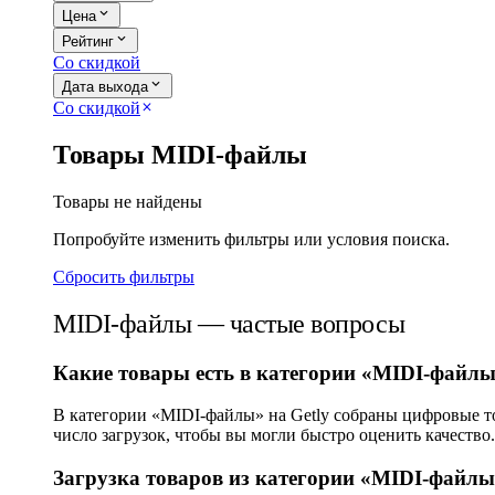
expand_more
Цена
expand_more
Рейтинг
Со скидкой
expand_more
Дата выхода
Со скидкой
close
Товары MIDI-файлы
Товары не найдены
Попробуйте изменить фильтры или условия поиска.
Сбросить фильтры
MIDI-файлы — частые вопросы
Какие товары есть в категории «MIDI-файл
В категории «MIDI-файлы» на Getly собраны цифровые то
число загрузок, чтобы вы могли быстро оценить качество.
Загрузка товаров из категории «MIDI-файлы