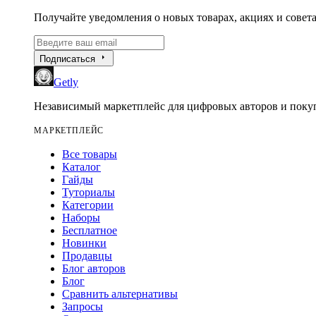
Получайте уведомления о новых товарах, акциях и совета
arrow_right
Подписаться
Getly
Независимый маркетплейс для цифровых авторов и покуп
МАРКЕТПЛЕЙС
Все товары
Каталог
Гайды
Туториалы
Категории
Наборы
Бесплатное
Новинки
Продавцы
Блог авторов
Блог
Сравнить альтернативы
Запросы