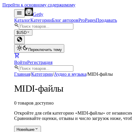
Перейти к основному содержимому
menu
Getly
Каталог
Категории
Блог авторов
Pro
Pages
Продавать
search
expand_more
$
USD
globe
light_mode
dark_mode
Переключить тему
shopping_cart
Войти
Регистрация
search
Главная
/
Категории
/
Аудио и музыка
/
MIDI-файлы
MIDI-файлы
0 товаров доступно
Откройте для себя категорию «MIDI-файлы» от независим
Сравнивайте оценки, отзывы и число загрузок ниже, что
expand_more
Новейшие