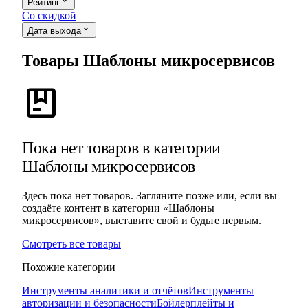
expand_more
Рейтинг
Со скидкой
expand_more
Дата выхода
Товары Шаблоны микросервисов
package
Пока нет товаров в категории
Шаблоны микросервисов
Здесь пока нет товаров. Загляните позже или, если вы
создаёте контент в категории «Шаблоны
микросервисов», выставите свой и будьте первым.
Смотреть все товары
Похожие категории
Инструменты аналитики и отчётов
Инструменты
авторизации и безопасности
Бойлерплейты и