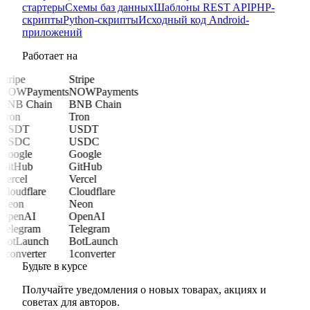
стартеры
Схемы баз данных
Шаблоны REST API
PHP-
скрипты
Python-скрипты
Исходный код Android-
приложений
Работает на
Stripe
Stripe
NOWPayments
NOWPayments
BNB Chain
BNB Chain
Tron
Tron
USDT
USDT
USDC
USDC
Google
Google
GitHub
GitHub
Vercel
Vercel
Cloudflare
Cloudflare
Neon
Neon
OpenAI
OpenAI
Telegram
Telegram
BotLaunch
BotLaunch
1converter
1converter
Будьте в курсе
Получайте уведомления о новых товарах, акциях и
советах для авторов.