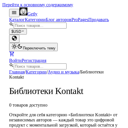
Перейти к основному содержимому
menu
Getly
Каталог
Категории
Блог авторов
Pro
Pages
Продавать
search
expand_more
$
USD
globe
light_mode
dark_mode
Переключить тему
shopping_cart
Войти
Регистрация
search
Главная
/
Категории
/
Аудио и музыка
/
Библиотеки
Kontakt
Библиотеки Kontakt
0 товаров доступно
Откройте для себя категорию «Библиотеки Kontakt» от
независимых авторов — каждый товар это цифровой
продукт с моментальной загрузкой, который остаётся у