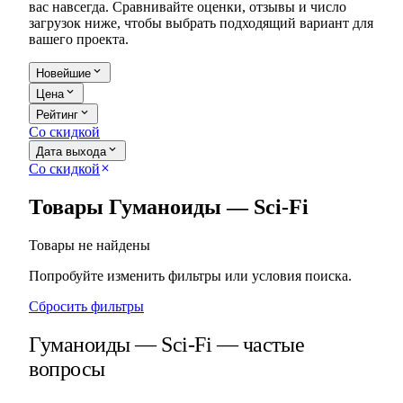
вас навсегда. Сравнивайте оценки, отзывы и число
загрузок ниже, чтобы выбрать подходящий вариант для
вашего проекта.
expand_more
Новейшие
expand_more
Цена
expand_more
Рейтинг
Со скидкой
expand_more
Дата выхода
Со скидкой
close
Товары Гуманоиды — Sci-Fi
Товары не найдены
Попробуйте изменить фильтры или условия поиска.
Сбросить фильтры
Гуманоиды — Sci-Fi — частые
вопросы