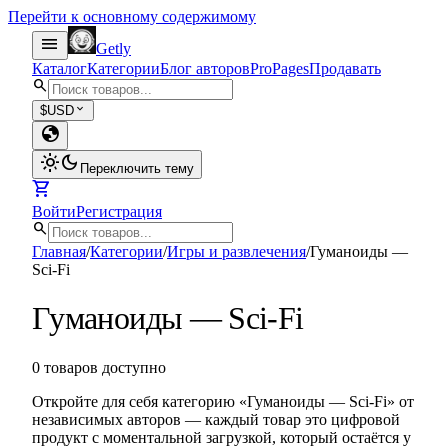
Перейти к основному содержимому
menu
Getly
Каталог
Категории
Блог авторов
Pro
Pages
Продавать
search
expand_more
$
USD
globe
light_mode
dark_mode
Переключить тему
shopping_cart
Войти
Регистрация
search
Главная
/
Категории
/
Игры и развлечения
/
Гуманоиды —
Sci-Fi
Гуманоиды — Sci-Fi
0 товаров доступно
Откройте для себя категорию «Гуманоиды — Sci-Fi» от
независимых авторов — каждый товар это цифровой
продукт с моментальной загрузкой, который остаётся у