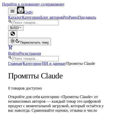
Перейти к основному содержимому
menu
Getly
Каталог
Категории
Блог авторов
Pro
Pages
Продавать
search
expand_more
$
USD
globe
light_mode
dark_mode
Переключить тему
shopping_cart
Войти
Регистрация
search
Главная
/
Категории
/
ИИ и данные
/
Промпты Claude
Промпты Claude
0 товаров доступно
Откройте для себя категорию «Промпты Claude» от
независимых авторов — каждый товар это цифровой
продукт с моментальной загрузкой, который остаётся у
вас навсегда. Сравнивайте оценки, отзывы и число