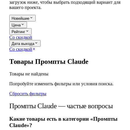
загрузок ниже, чтобы выбрать подходящий вариант для
вашего проекта.
expand_more
Новейшие
expand_more
Цена
expand_more
Рейтинг
Со скидкой
expand_more
Дата выхода
Со скидкой
close
Товары Промпты Claude
Товары не найдены
Попробуйте изменить фильтры или условия поиска.
Сбросить фильтры
Промпты Claude — частые вопросы
Какие товары есть в категории «Промпты
Claude»?