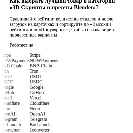
Как выбрать лучший товар в категории
«3D Скрипты и пресеты Blender»?
Сравнивайте рейтинг, количество отзывов и число
загрузок на карточках и сортируйте по «Высокий
рейтинг» или «Популярные», чтобы сначала видеть
проверенные варианты.
Работает на
Stripe
Stripe
NOWPayments
NOWPayments
BNB Chain
BNB Chain
Tron
Tron
USDT
USDT
USDC
USDC
Google
Google
GitHub
GitHub
Vercel
Vercel
Cloudflare
Cloudflare
Neon
Neon
OpenAI
OpenAI
Telegram
Telegram
BotLaunch
BotLaunch
1converter
1converter