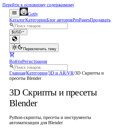
Перейти к основному содержимому
menu
Getly
Каталог
Категории
Блог авторов
Pro
Pages
Продавать
search
expand_more
$
USD
globe
light_mode
dark_mode
Переключить тему
shopping_cart
Войти
Регистрация
search
Главная
/
Категории
/
3D и AR/VR
/
3D Скрипты и
пресеты Blender
3D Скрипты и пресеты
Blender
Python-скрипты, пресеты и инструменты
автоматизации для Blender