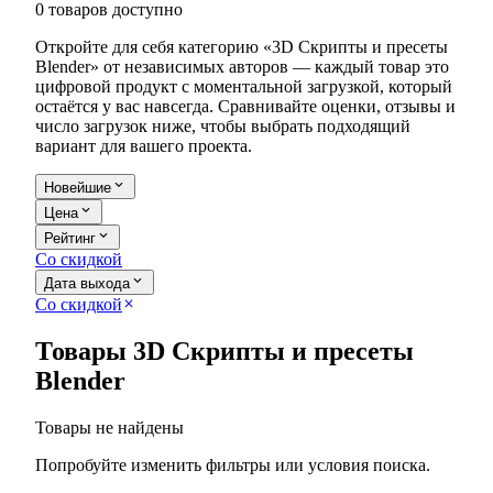
0 товаров доступно
Откройте для себя категорию «3D Скрипты и пресеты
Blender» от независимых авторов — каждый товар это
цифровой продукт с моментальной загрузкой, который
остаётся у вас навсегда. Сравнивайте оценки, отзывы и
число загрузок ниже, чтобы выбрать подходящий
вариант для вашего проекта.
expand_more
Новейшие
expand_more
Цена
expand_more
Рейтинг
Со скидкой
expand_more
Дата выхода
Со скидкой
close
Товары 3D Скрипты и пресеты
Blender
Товары не найдены
Попробуйте изменить фильтры или условия поиска.