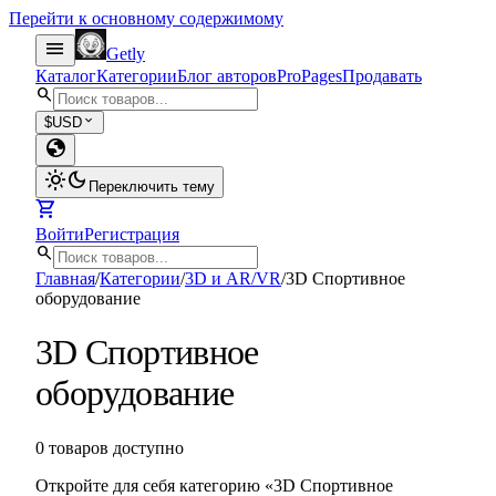
Перейти к основному содержимому
menu
Getly
Каталог
Категории
Блог авторов
Pro
Pages
Продавать
search
expand_more
$
USD
globe
light_mode
dark_mode
Переключить тему
shopping_cart
Войти
Регистрация
search
Главная
/
Категории
/
3D и AR/VR
/
3D Спортивное
оборудование
3D Спортивное
оборудование
0 товаров доступно
Откройте для себя категорию «3D Спортивное