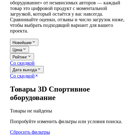
оборудование» от независимых авторов — каждый
товар это цифровой продукт с моментальной
загрузкой, который остаётся у вас навсегда.
Сравнивайте оценки, отзывы и число загрузок ниже,
чтобы выбрать подходящий вариант для вашего
проекта.
expand_more
Новейшие
expand_more
Цена
expand_more
Рейтинг
Со скидкой
expand_more
Дата выхода
Со скидкой
close
Товары 3D Спортивное
оборудование
Товары не найдены
Попробуйте изменить фильтры или условия поиска.
Сбросить фильтры