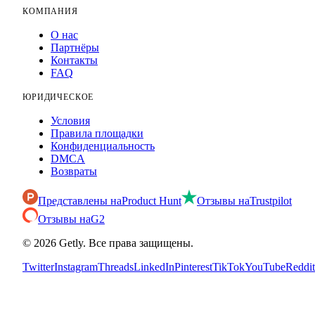
КОМПАНИЯ
О нас
Партнёры
Контакты
FAQ
ЮРИДИЧЕСКОЕ
Условия
Правила площадки
Конфиденциальность
DMCA
Возвраты
Представлены на
Product Hunt
Отзывы на
Trustpilot
Отзывы на
G2
©
2026
Getly.
Все права защищены.
Twitter
Instagram
Threads
LinkedIn
Pinterest
TikTok
YouTube
Reddit