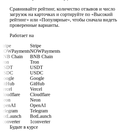
Сравнивайте рейтинг, количество отзывов и число
загрузок на карточках и сортируйте по «Высокий
рейтинг» или «Популярные», чтобы сначала видеть
проверенные варианты.
Работает на
Stripe
Stripe
NOWPayments
NOWPayments
BNB Chain
BNB Chain
Tron
Tron
USDT
USDT
USDC
USDC
Google
Google
GitHub
GitHub
Vercel
Vercel
Cloudflare
Cloudflare
Neon
Neon
OpenAI
OpenAI
Telegram
Telegram
BotLaunch
BotLaunch
1converter
1converter
Будьте в курсе