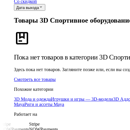
Со скидкой
expand_more
Дата выхода
Товары 3D Спортивное оборудовани
package
Пока нет товаров в категории 3D Спорт
Здесь пока нет товаров. Загляните позже или, если вы со
Смотреть все товары
Похожие категории
3D Мода и одежда
Игрушки и игры — 3D-модели
3D Аддо
Maya
Риги и ассеты Maya
Работает на
Stripe
Stripe
NOWPayments
NOWPayments