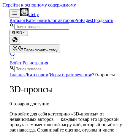
Перейти к основному содержимому
menu
Getly
Каталог
Категории
Блог авторов
Pro
Pages
Продавать
search
expand_more
$
USD
globe
light_mode
dark_mode
Переключить тему
shopping_cart
Войти
Регистрация
search
Главная
/
Категории
/
Игры и развлечения
/
3D-пропсы
3D-пропсы
0 товаров доступно
Откройте для себя категорию «3D-пропсы» от
независимых авторов — каждый товар это цифровой
продукт с моментальной загрузкой, который остаётся у
вас навсегда. Сравнивайте оценки, отзывы и число