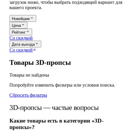
загрузок ниже, чтобы выбрать подходящий вариант для
вашего проекта.
expand_more
Новейшие
expand_more
Цена
expand_more
Рейтинг
Со скидкой
expand_more
Дата выхода
Со скидкой
close
Товары 3D-пропсы
Товары не найдены
Попробуйте изменить фильтры или условия поиска.
Сбросить фильтры
3D-пропсы — частые вопросы
Какие товары есть в категории «3D-
пропсы»?