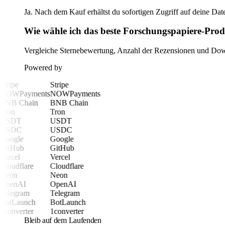
Ja. Nach dem Kauf erhältst du sofortigen Zugriff auf deine Date
Wie wähle ich das beste Forschungspapiere-Pro
Vergleiche Sternebewertung, Anzahl der Rezensionen und Downl
Powered by
Stripe
Stripe
NOWPayments
NOWPayments
BNB Chain
BNB Chain
Tron
Tron
USDT
USDT
USDC
USDC
Google
Google
GitHub
GitHub
Vercel
Vercel
Cloudflare
Cloudflare
Neon
Neon
OpenAI
OpenAI
Telegram
Telegram
BotLaunch
BotLaunch
1converter
1converter
Bleib auf dem Laufenden