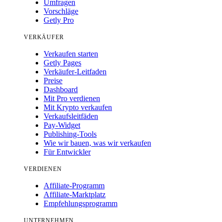
Umfragen
Vorschläge
Getly Pro
VERKÄUFER
Verkaufen starten
Getly Pages
Verkäufer-Leitfaden
Preise
Dashboard
Mit Pro verdienen
Mit Krypto verkaufen
Verkaufsleitfäden
Pay-Widget
Publishing-Tools
Wie wir bauen, was wir verkaufen
Für Entwickler
VERDIENEN
Affiliate-Programm
Affiliate-Marktplatz
Empfehlungsprogramm
UNTERNEHMEN