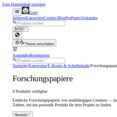
Zum Hauptinhalt springen
menu
Getly
Stöbern
Kategorien
Creator-Blog
Pro
Pages
Verkaufen
search
expand_more
$
USD
globe
light_mode
dark_mode
Theme umschalten
shopping_cart
Anmelden
Registrieren
search
Startseite
/
Kategorien
/
E-Books & Schriftinhalte
/
Forschungspapi
Forschungspapiere
0 Produkte verfügbar
Entdecke Forschungspapiere von unabhängigen Creatorn — jede
Zahlen, um das passende Produkt für dein Projekt zu finden.
expand_more
Neueste