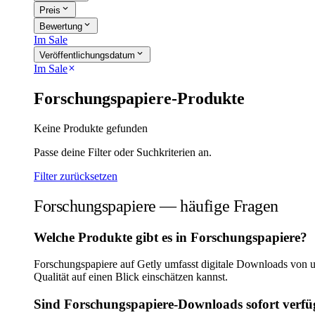
expand_more
Preis
expand_more
Bewertung
Im Sale
expand_more
Veröffentlichungsdatum
Im Sale
close
Forschungspapiere-Produkte
Keine Produkte gefunden
Passe deine Filter oder Suchkriterien an.
Filter zurücksetzen
Forschungspapiere — häufige Fragen
Welche Produkte gibt es in Forschungspapiere?
Forschungspapiere auf Getly umfasst digitale Downloads von 
Qualität auf einen Blick einschätzen kannst.
Sind Forschungspapiere-Downloads sofort verf