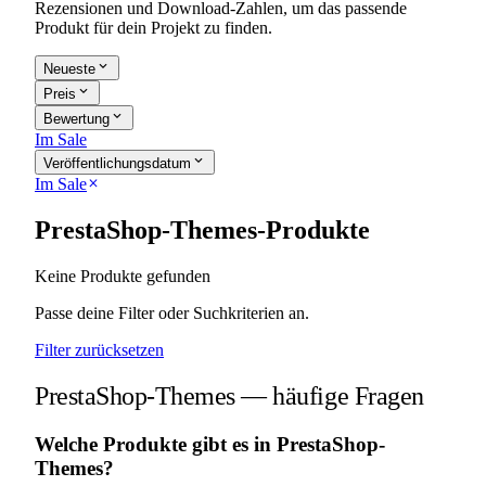
Rezensionen und Download-Zahlen, um das passende
Produkt für dein Projekt zu finden.
expand_more
Neueste
expand_more
Preis
expand_more
Bewertung
Im Sale
expand_more
Veröffentlichungsdatum
Im Sale
close
PrestaShop-Themes-Produkte
Keine Produkte gefunden
Passe deine Filter oder Suchkriterien an.
Filter zurücksetzen
PrestaShop-Themes — häufige Fragen
Welche Produkte gibt es in PrestaShop-
Themes?