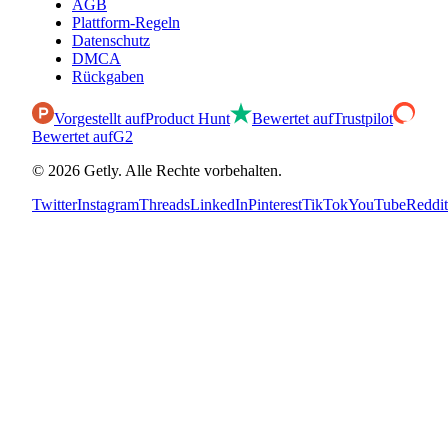
AGB
Plattform-Regeln
Datenschutz
DMCA
Rückgaben
Vorgestellt auf
Product Hunt
Bewertet auf
Trustpilot
Bewertet auf
G2
©
2026
Getly.
Alle Rechte vorbehalten.
Twitter
Instagram
Threads
LinkedIn
Pinterest
TikTok
YouTube
Reddit