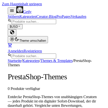
Zum Hauptinhalt springen
menu
Getly
Stöbern
Kategorien
Creator-Blog
Pro
Pages
Verkaufen
search
expand_more
$
USD
globe
light_mode
dark_mode
Theme umschalten
shopping_cart
Anmelden
Registrieren
search
Startseite
/
Kategorien
/
Themes & Templates
/
PrestaShop-
Themes
PrestaShop-Themes
0 Produkte verfügbar
Entdecke PrestaShop-Themes von unabhängigen Creatorn
— jedes Produkt ist ein digitaler Sofort-Download, der dir
dauerhaft gehört. Vergleiche unten Bewertungen,