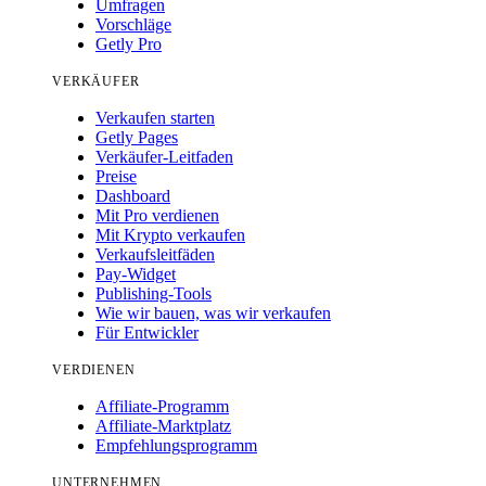
Umfragen
Vorschläge
Getly Pro
VERKÄUFER
Verkaufen starten
Getly Pages
Verkäufer-Leitfaden
Preise
Dashboard
Mit Pro verdienen
Mit Krypto verkaufen
Verkaufsleitfäden
Pay-Widget
Publishing-Tools
Wie wir bauen, was wir verkaufen
Für Entwickler
VERDIENEN
Affiliate-Programm
Affiliate-Marktplatz
Empfehlungsprogramm
UNTERNEHMEN