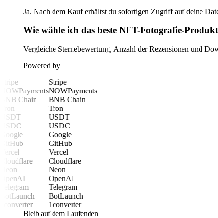
Ja. Nach dem Kauf erhältst du sofortigen Zugriff auf deine Date
Wie wähle ich das beste NFT-Fotografie-Produkt
Vergleiche Sternebewertung, Anzahl der Rezensionen und Downl
Powered by
Stripe
Stripe
NOWPayments
NOWPayments
BNB Chain
BNB Chain
Tron
Tron
USDT
USDT
USDC
USDC
Google
Google
GitHub
GitHub
Vercel
Vercel
Cloudflare
Cloudflare
Neon
Neon
OpenAI
OpenAI
Telegram
Telegram
BotLaunch
BotLaunch
1converter
1converter
Bleib auf dem Laufenden