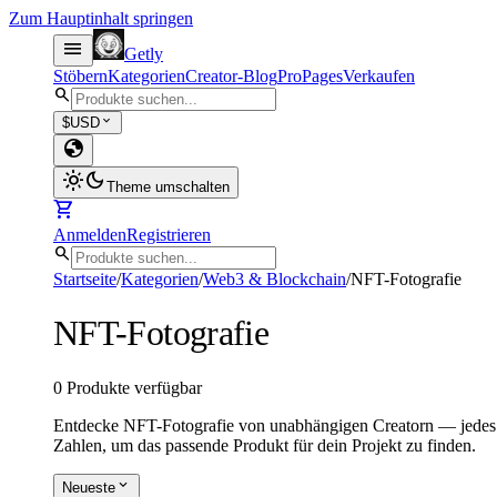
Zum Hauptinhalt springen
menu
Getly
Stöbern
Kategorien
Creator-Blog
Pro
Pages
Verkaufen
search
expand_more
$
USD
globe
light_mode
dark_mode
Theme umschalten
shopping_cart
Anmelden
Registrieren
search
Startseite
/
Kategorien
/
Web3 & Blockchain
/
NFT-Fotografie
NFT-Fotografie
0 Produkte verfügbar
Entdecke NFT-Fotografie von unabhängigen Creatorn — jedes P
Zahlen, um das passende Produkt für dein Projekt zu finden.
expand_more
Neueste