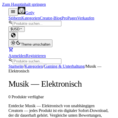
Zum Hauptinhalt springen
menu
Getly
Stöbern
Kategorien
Creator-Blog
Pro
Pages
Verkaufen
search
expand_more
$
USD
globe
light_mode
dark_mode
Theme umschalten
shopping_cart
Anmelden
Registrieren
search
Startseite
/
Kategorien
/
Gaming & Unterhaltung
/
Musik —
Elektronisch
Musik — Elektronisch
0 Produkte verfügbar
Entdecke Musik — Elektronisch von unabhängigen
Creatorn — jedes Produkt ist ein digitaler Sofort-Download,
der dir dauerhaft gehört. Vergleiche unten Bewertungen,