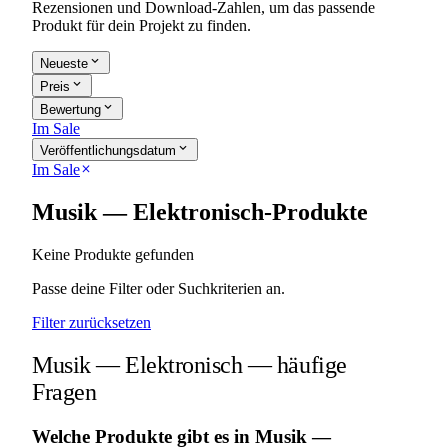
Rezensionen und Download-Zahlen, um das passende
Produkt für dein Projekt zu finden.
expand_more
Neueste
expand_more
Preis
expand_more
Bewertung
Im Sale
expand_more
Veröffentlichungsdatum
Im Sale
close
Musik — Elektronisch-Produkte
Keine Produkte gefunden
Passe deine Filter oder Suchkriterien an.
Filter zurücksetzen
Musik — Elektronisch — häufige
Fragen
Welche Produkte gibt es in Musik —