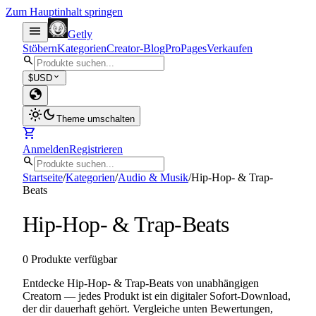
Zum Hauptinhalt springen
menu
Getly
Stöbern
Kategorien
Creator-Blog
Pro
Pages
Verkaufen
search
expand_more
$
USD
globe
light_mode
dark_mode
Theme umschalten
shopping_cart
Anmelden
Registrieren
search
Startseite
/
Kategorien
/
Audio & Musik
/
Hip-Hop- & Trap-
Beats
Hip-Hop- & Trap-Beats
0 Produkte verfügbar
Entdecke Hip-Hop- & Trap-Beats von unabhängigen
Creatorn — jedes Produkt ist ein digitaler Sofort-Download,
der dir dauerhaft gehört. Vergleiche unten Bewertungen,