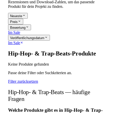
Rezensionen und Download-Zahlen, um das passende
Produkt für dein Projekt zu finden.
expand_more
Neueste
expand_more
Preis
expand_more
Bewertung
Im Sale
expand_more
Veröffentlichungsdatum
Im Sale
close
Hip-Hop- & Trap-Beats-Produkte
Keine Produkte gefunden
Passe deine Filter oder Suchkriterien an.
Filter zurücksetzen
Hip-Hop- & Trap-Beats — häufige
Fragen
Welche Produkte gibt es in Hip-Hop- & Trap-